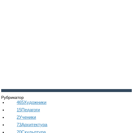
Войти
Регистрация
Рубрикатор
465
Художники
15
Педагоги
2
Ученики
73
Архитектура
20
Скульптура