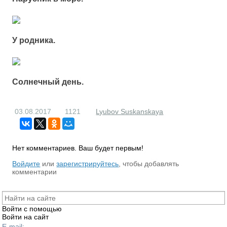
У родника.
Солнечный день.
03.08.2017
1121
Lyubov Suskanskaya
Нет комментариев. Ваш будет первым!
RS
Войдите
или
зарегистрируйтесь
, чтобы добавлять
комментарии
Войти с помощью
Войти на сайт
E-mail: