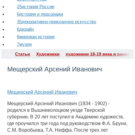
25
история России
6
история и персонажи
35
декоративно-прикладное искусство
6
дизайн
6
мировая история
7
музеи
Статьи
Художники
художники 18-19 века и ранее
Мещерский Арсений Иванович
Мещерский Арсений Иванович
Мещерский Арсений Иванович (1834 - 1902) -
родился в Вышневолоцком уезде Тверской
губернии. В 20 лет поступил в Академию художеств,
где проучился три года под руководством Ф.А. Бруни,
С.М. Воробьева, Т.А. Неффа. После трех лет