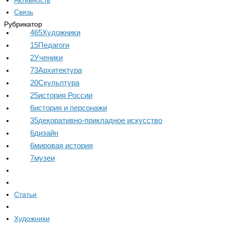
Активность
Связь
Рубрикатор
465
Художники
15
Педагоги
2
Ученики
73
Архитектура
20
Скульптура
25
история России
6
история и персонажи
35
декоративно-прикладное искусство
6
дизайн
6
мировая история
7
музеи
Статьи
Художники