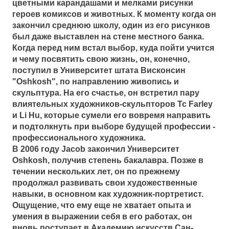
цветными карандашами и мелками рисунки
героев комиксов и животных. К моменту когда он
закончил среднюю школу, один из его рисунков
был даже выставлен на стене местного банка.
Когда перед ним встал выбор, куда пойти учится
и чему посвятить свою жизнь, он, конечно,
поступил в Университет штата Висконсин
"Oshkosh", по направлению живопись и
скульптура. На его счастье, он встретил пару
влиятельных художников-скульпторов Tc Farley
и Li Hu, которые сумели его вовремя направить
и подтолкнуть при выборе будущей профессии -
профессионального художника.
В 2006 году Jacob закончил Университет
Oshkosh, получив степень бакалавра. Позже в
течении нескольких лет, он по прежнему
продолжал развивать свои художественные
навыки, в основном как художник-портретист.
Ощущение, что ему еще не хватает опыта и
умения в выражении себя в его работах, он
вновь поступает в Академию искусств Сан-