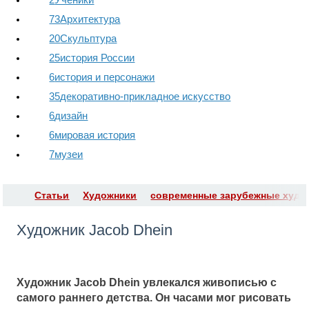
73
Архитектура
20
Скульптура
25
история России
6
история и персонажи
35
декоративно-прикладное искусство
6
дизайн
6
мировая история
7
музеи
Статьи
Художники
современные зарубежные худо
Художник Jacob Dhein
Художник Jacob Dhein увлекался живописью с
самого раннего детства. Он часами мог рисовать