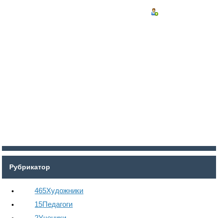
Войти
Регистрация
Рубрикатор
465
Художники
15
Педагоги
2
Ученики