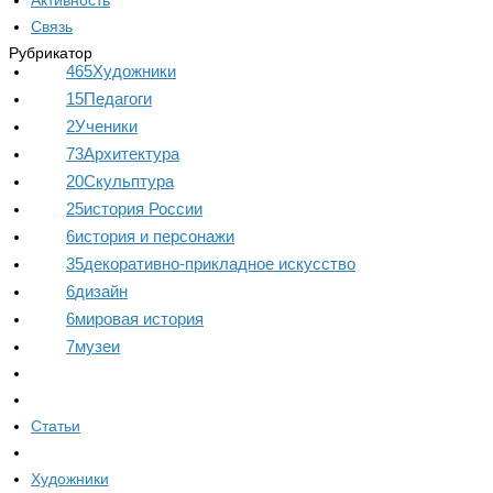
Активность
Связь
Рубрикатор
465
Художники
15
Педагоги
2
Ученики
73
Архитектура
20
Скульптура
25
история России
6
история и персонажи
35
декоративно-прикладное искусство
6
дизайн
6
мировая история
7
музеи
Статьи
Художники