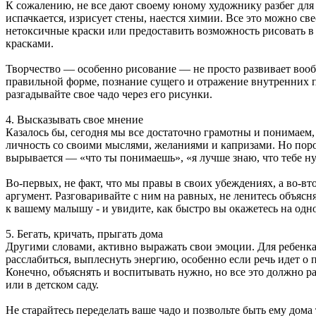
К сожалению, не все дают своему юному художнику разбег дл
испачкается, изрисует стены, наестся химии. Все это можно св
нетоксичные краски или предоставить возможность рисовать
красками.
Творчество — особенно рисование — не просто развивает вооб
правильной форме, познание сущего и отражение внутренних 
разгадывайте свое чадо через его рисунки.
4. Высказывать свое мнение
Казалось бы, сегодня мы все достаточно грамотны и понимаем
личность со своими мыслями, желаниями и капризами. Но поро
вырывается — «что ты понимаешь», «я лучше знаю, что тебе нуж
Во-первых, не факт, что мы правы в своих убеждениях, а во-вто
аргумент. Разговаривайте с ним на равных, не ленитесь объясн
к вашему малышу - и увидите, как быстро вы окажетесь на одн
5. Бегать, кричать, прыгать дома
Другими словами, активно выражать свои эмоции. Для ребенка 
расслабиться, выплеснуть энергию, особенно если речь идет о
Конечно, объяснять и воспитывать нужно, но все это должно ра
или в детском саду.
Не старайтесь переделать ваше чадо и позвольте быть ему дома 