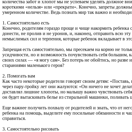
количества забот и хлопот мы не успеваем уделять должное в
короткими «нельзя» или «прекрати». Конечно, запреты должны 
умеренном количестве. Ведь познать мир так важно и необходи
1. Самостоятельно есть
Конечно, родителям гораздо проще и чище накормить ребенка с
донести, не пролив и не уронив, и, наконец, отправить всю эт
немыслимых сил и терпения, которые ребенок вкладывает в это
Запрещая есть самостоятельно, мы пресекаем на корню не толь
усидчивости, но и возможность почувствовать себя большим, к
своих силах — «я могу сам». Без потерь не обойтись, но разве
стараниями маленького героя?
2. Помогать вам
Как часто некоторые родители говорят своим детям: «Поставь,
через пару-тройку лет они жалуются: «Он ничего не хочет дела
доставлял лишние хлопоты, но малышу важно чувствовать себя
он будет вытаскивать белье из стиральной машинки, поливать 
Еще важнее получить похвалу от родителей и знать, что от него
ребенка на помощь, выделите ему посильные обязанности и чаще
справиться.
3. Самостоятельно рисовать