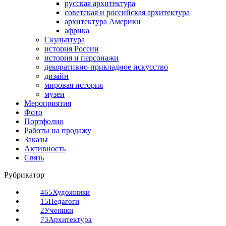
русская архитектура
советская и российская архитектура
архитектура Америки
африка
Скульптура
история России
история и персонажи
декоративно-прикладное искусство
дизайн
мировая история
музеи
Мероприятия
Фото
Портфолио
Работы на продажу
Заказы
Активность
Связь
Рубрикатор
465
Художники
15
Педагоги
2
Ученики
73
Архитектура