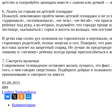
детство и попробуйте запищать вместе с сыном или дочкой — в
6. Лазать по горкам на детской площадке
Пожалуй, невозможно пройти мимо детской площадки и не усл
«ударишься», «испачкаешься», «не лезь», «не бегай», «не прыг
ребенку под руку, а во-вторых, подумайте, что гораздо проще н
лестнице, скатываться с горки и висеть на кольцах, чем постоя
В детях еще силен дух познания по горизонтали и вертикали, он
стареющих родителей, полны энергии и сил. Поверьте, что ран
все-таки залезет на запретный снаряд. Не лучше ли предупреди
ловкому и «легкому» ребенку всегда проще приспособиться к ж
7. Смотреть мультики
Современное телевидение оставляет желать лучшего, это факт. 
того, о чем говорят сверстники. Подберите добрые и познават
приемлемыми и смотрите их вместе
05.09.2015
889
Lyubov Suskanskaya
Комментарии