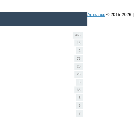
Арткласс
© 2015-2026 |
465
15
2
73
20
25
6
35
6
6
7