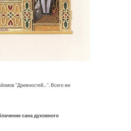
омов "Древностей...". Всего же
облачение сана духовного