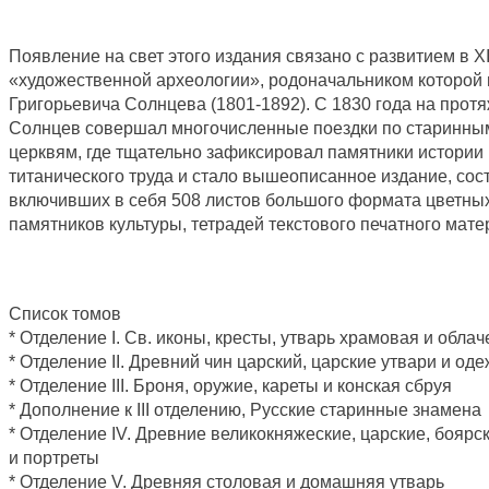
Появление на свет этого издания связано с развитием в X
«художественной археологии», родоначальником которой 
Григорьевича Солнцева (1801-1892). С 1830 года на протя
Солнцев совершал многочисленные поездки по старинным
церквям, где тщательно зафиксировал памятники истории и
титанического труда и стало вышеописанное издание, сост
включивших в себя 508 листов большого формата цветны
памятников культуры, тетрадей текстового печатного мате
Список томов
* Отделение I. Св. иконы, кресты, утварь храмовая и обла
* Отделение II. Древний чин царский, царские утвари и од
* Отделение III. Броня, оружие, кареты и конская сбруя
* Дополнение к III отделению, Русские старинные знамена
* Отделение IV. Древние великокняжеские, царские, бояр
и портреты
* Отделение V. Древняя столовая и домашняя утварь