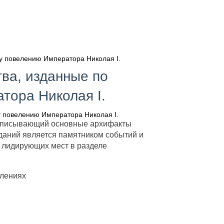
му повелению Императора Николая I.
тва, изданные по
ора Николая I.
описывающий основные архифакты
зданий является памятником событий и
з лидирующих мест в разделе
елениях