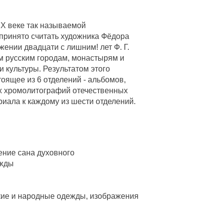
IX веке так называемой
принято считать художника Фёдора
жении двадцати с лишним! лет Ф. Г.
 русским городам, монастырям и
 культуры. Результатом этого
оящее из 6 отделений - альбомов,
х хромолитографий отечественных
риала к каждому из шести отделений.
чение сана духовного
ежды
ские и народные одежды, изображения