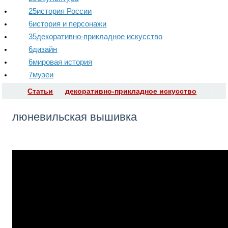
25
история России
6
история и персонажи
35
декоративно-прикладное искусство
6
дизайн
6
мировая история
7
музеи
Статьи
декоративно-прикладное искусство
люневильская вышивка