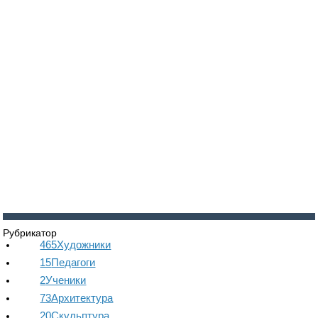
Войти
Регистрация
Рубрикатор
465
Художники
15
Педагоги
2
Ученики
73
Архитектура
20
Скульптура