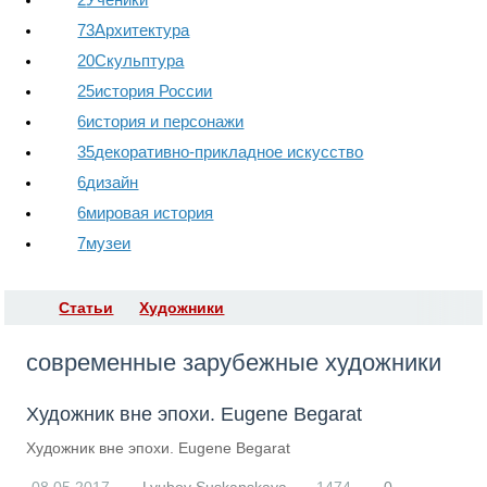
73
Архитектура
20
Скульптура
25
история России
6
история и персонажи
35
декоративно-прикладное искусство
6
дизайн
6
мировая история
7
музеи
Статьи
Художники
RS
современные зарубежные художники
Художник вне эпохи. Eugene Begarat
Художник вне эпохи. Eugene Begarat