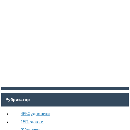
Войти
Регистрация
Рубрикатор
465
Художники
15
Педагоги
2
Ученики