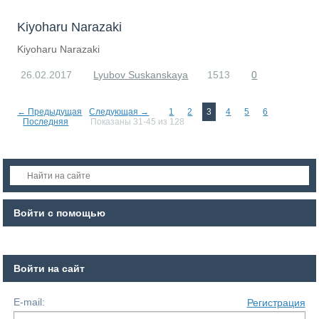
Kiyoharu Narazaki
Kiyoharu Narazaki
26.02.2017
Lyubov Suskanskaya
1513
0
← Предыдущая
Следующая →
1
2
3
4
5
6
Последняя
Показаны 31-45 из 128
Войти с помощью
Войти на сайт
E-mail:
Регистрация