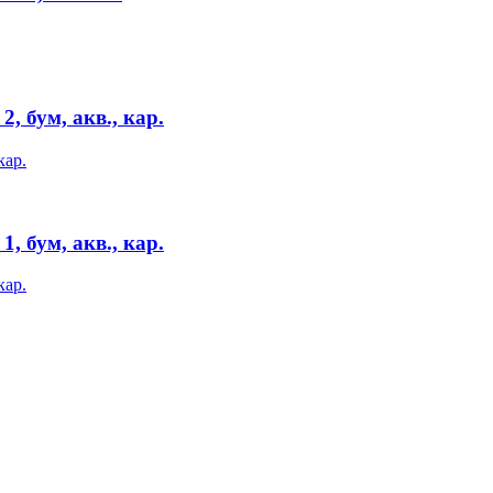
, бум, акв., кар.
, бум, акв., кар.