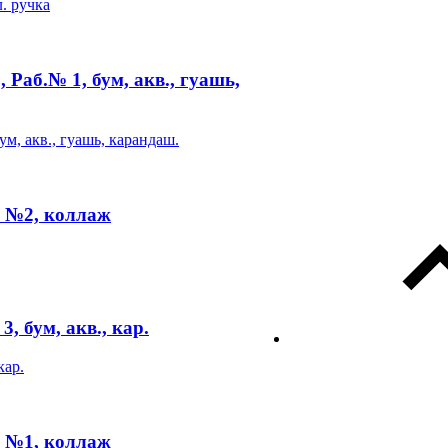
Раб.№ 1, бум, акв., гуашь,
. №2, коллаж
, бум, акв., кар.
. №1, коллаж