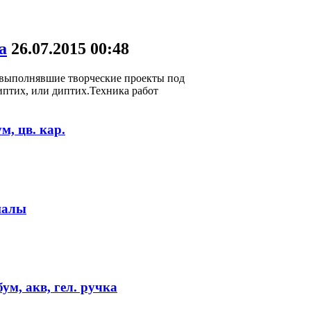
a
26.07.2015
00:48
, выполнявшие творческие проекты под
иптих, или диптих.Техника работ
м, цв. кар.
иалы
ум, акв, гел. ручка