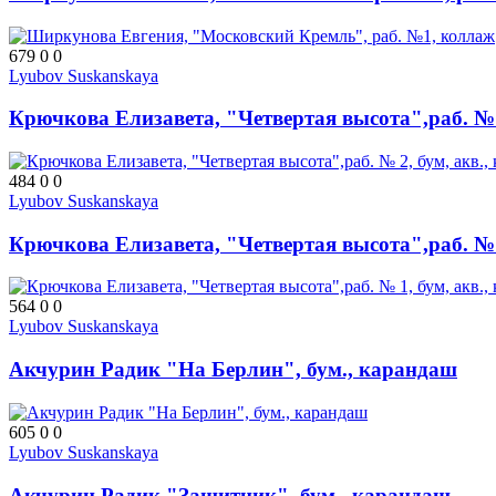
679
0
0
Lyubov Suskanskaya
Крючкова Елизавета, "Четвертая высота",раб. № 2
484
0
0
Lyubov Suskanskaya
Крючкова Елизавета, "Четвертая высота",раб. № 1
564
0
0
Lyubov Suskanskaya
Акчурин Радик "На Берлин", бум., карандаш
605
0
0
Lyubov Suskanskaya
Акчурин Радик "Защитник", бум., карандаш