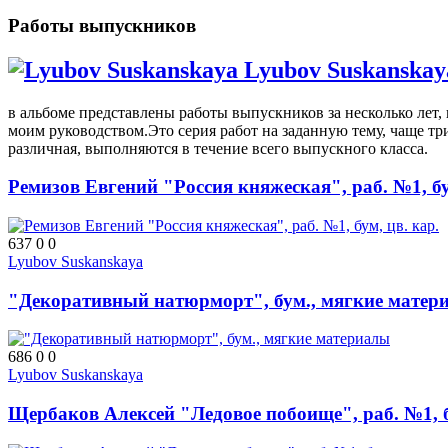
Работы выпускников
Lyubov Suskanskay
в альбоме представлены работы выпускников за несколько лет
моим руководством.Это серия работ на заданную тему, чаще тр
различная, выполняются в течение всего выпускного класса.
Ремизов Евгений "Россия княжеская", раб. №1, бу
637
0
0
Lyubov Suskanskaya
"Декоративный натюрморт", бум., мягкие матер
686
0
0
Lyubov Suskanskaya
Щербаков Алексей "Ледовое побоище", раб. №1, б