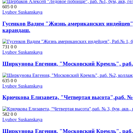
605
0
0
Lyubov Suskanskaya
Гусенков Вадим "Жизнь американских индейцев", 
карандаш.
731
0
0
Lyubov Suskanskaya
Ширкунова Евгения, "Московский Кремль", раб
635
0
0
Lyubov Suskanskaya
Крючкова Елизавета, "Четвертая высота",раб. № 3
582
0
0
Lyubov Suskanskaya
Ширкунова Евгения, "Московский Кремль", раб