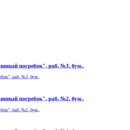
ный погребок", раб. №3, бум.,
ный погребок", раб. №2, бум.,