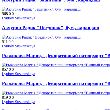
568
0
0
Lyubov Suskanskaya
Акчурин Радик "Поединок", бум., карандаш
511
0
0
Lyubov Suskanskaya
Рыжикова Мария, "Декоративный натюрморт "Вин
857
0
0
Lyubov Suskanskaya
Рыжикова Мария, "Декоративный натюрморт "Вин
819
0
0
Lyubov Suskanskaya