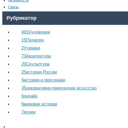
Активность
Связь
Рубрикатор
465
Художники
15
Педагоги
2
Ученики
73
Архитектура
20
Скульптура
25
история России
6
история и персонажи
35
декоративно-прикладное искусство
6
дизайн
6
мировая история
7
музеи