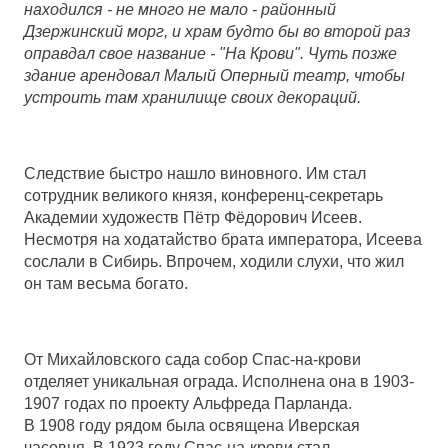
находился - не много не мало - районный
Дзержинский морг, и храм будто бы во второй раз
оправдал свое название - "На Крови". Чуть позже
здание арендовал Малый Оперный театр, чтобы
устроить там хранилище своих декораций.
Следствие быстро нашло виновного. Им стал
сотрудник великого князя, конференц-секретарь
Академии художеств Пётр Фёдорович Исеев.
Несмотря на ходатайство брата императора, Исеева
сослали в Сибирь. Впрочем, ходили слухи, что жил
он там весьма богато.
От Михайловского сада собор Спас-на-крови
отделяет уникальная ограда. Исполнена она в
1903-
1907
годах по проекту Альфреда Парланда.
В 1908 году рядом была освящена Иверская
часовня. В 1923 году Спас-на-крови стал