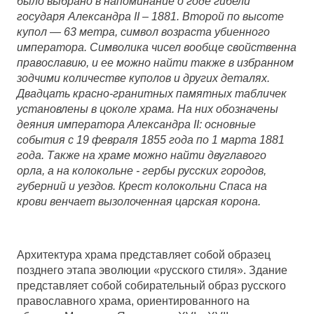
было выбрано в напоминание о годе гибели
государя Александра II – 1881. Второй по выcоте
купол — 63 мeтра, символ возрaста убиенного
императора. Символика чисел вообще свойственна
православию, и ее можно найти также в избранном
зодчими количестве куполов и других деталях.
Двадцать красно-гранитных памятных табличек
установлены в цоколе храма. На них обозначены
деяния императора Александра II: основные
события с 19 февраля 1855 года по 1 марта 1881
года. Также на храме можно найти двуглавого
орла, а на колокольне - гербы русских городов,
губерний и уездов. Крест колокольни Спаса на
крови венчает вызолоченная царская корона.
Архитектура храма представляет собой образец
позднего этапа эволюции «русского стиля». Здание
представляет собой собирательный образ русского
православного храма, ориентированного на