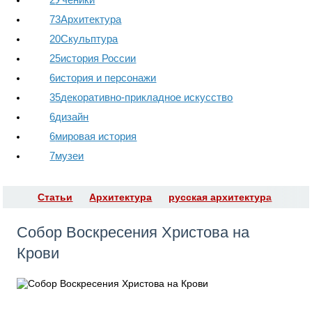
73
Архитектура
20
Скульптура
25
история России
6
история и персонажи
35
декоративно-прикладное искусство
6
дизайн
6
мировая история
7
музеи
Статьи
Архитектура
русская архитектура
​Собор Воскресения Христова на
Крови