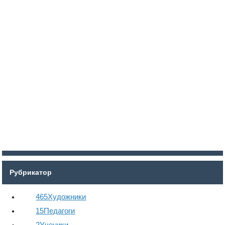
Войти
Регистрация
Рубрикатор
465
Художники
15
Педагоги
2
Ученики