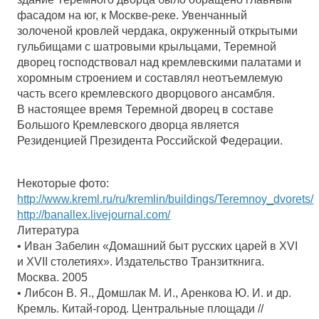
фасадом на юг, к Москве-реке. Увенчанный
золоченой кровлей чердака, окруженный открытыми
гульбищами с шатровыми крыльцами, Теремной
дворец господствовал над кремлевскими палатами и
хоромным строением и составлял неотъемлемую
часть всего кремлевского дворцового ансамбля.
В настоящее время Теремной дворец в составе
Большого Кремлевского дворца является
Резиденцией Президента Российской Федерации.
Некоторые фото:
http://www.kreml.ru/ru/kremlin/buildings/Teremnoy_dvorets/
http://banallex.livejournal.com/
Литература
• Иван Забелин «Домашний быт русских царей в XVI
и XVII столетиях». Издательство Транзиткнига.
Москва. 2005
• Либсон В. Я., Домшлак М. И., Аренкова Ю. И. и др.
Кремль. Китай-город. Центральные площади //