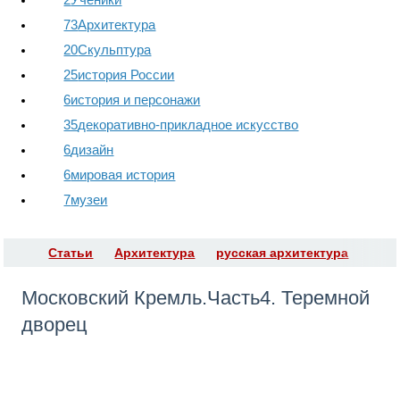
73
Архитектура
20
Скульптура
25
история России
6
история и персонажи
35
декоративно-прикладное искусство
6
дизайн
6
мировая история
7
музеи
Статьи
Архитектура
русская архитектура
​Московский Кремль.Часть4. Теремной
дворец