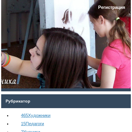
Войти
Регистрация
Рубрикатор
465
Художники
15
Педагоги
2
Ученики