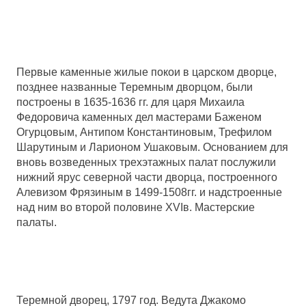
Первые каменные жилые покои в царском дворце,
позднее названные Теремным дворцом, были
построены в
1635-1636
гг. для царя Михаила
Федоровича каменных дел мастерами Баженом
Огурцовым, Антипом Константиновым, Трефилом
Шарутиным и Ларионом Ушаковым. Основанием для
вновь возведенных трехэтажных палат послужили
нижний ярус северной части дворца, построенного
Алевизом Фрязиным в
1499-1508
гг. и надстроенные
над ним во второй половине ХVIв. Мастерские
палаты.
Теремной дворец, 1797 год. Ведута Джакомо