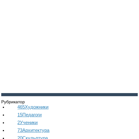
Войти
Регистрация
Рубрикатор
465
Художники
15
Педагоги
2
Ученики
73
Архитектура
20
Скульптура