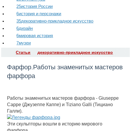
25
история России
6
история и персонажи
35
декоративно-прикладное искусство
6
дизайн
6
мировая история
7
музеи
Статьи
декоративно-прикладное искусство
​Фарфор.Работы знаменитых мастеров
фарфора
Работы знаменитых мастеров фарфора - Giuseppe
Cappe (Джузеппе Каппе) и Tiziano Galli (Тициано
Галли).
Эти скульпторы вошли в историю мирового
фарфора.