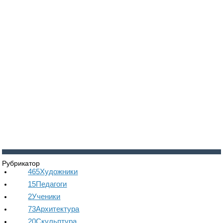
Войти
Регистрация
Рубрикатор
465
Художники
15
Педагоги
2
Ученики
73
Архитектура
20
Скульптура