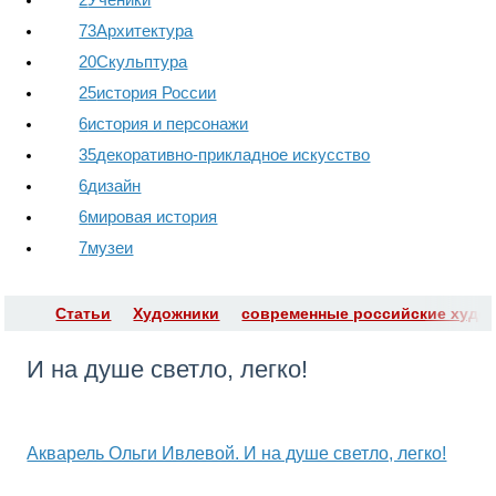
73
Архитектура
20
Скульптура
25
история России
6
история и персонажи
35
декоративно-прикладное искусство
6
дизайн
6
мировая история
7
музеи
Статьи
Художники
современные российские худо
И на душе светло, легко!
Акварель Ольги Ивлевой. И на душе светло, легко!