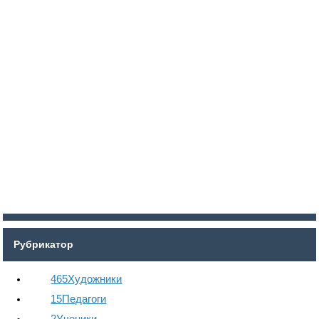
Войти
Регистрация
Рубрикатор
465
Художники
15
Педагоги
2
Ученики