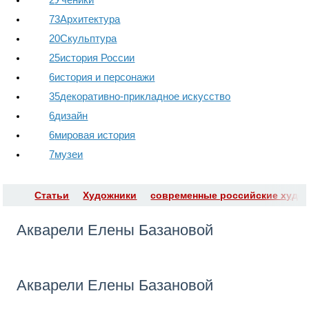
73
Архитектура
20
Скульптура
25
история России
6
история и персонажи
35
декоративно-прикладное искусство
6
дизайн
6
мировая история
7
музеи
Статьи
Художники
современные российские худо
Акварели Елены Базановой
Акварели Елены Базановой