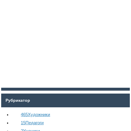
Войти
Регистрация
Рубрикатор
465
Художники
15
Педагоги
2
Ученики