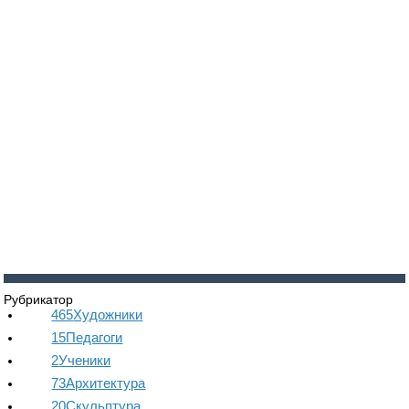
Войти
Регистрация
Рубрикатор
465
Художники
15
Педагоги
2
Ученики
73
Архитектура
20
Скульптура