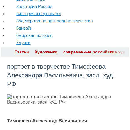
25
история России
6
история и персонажи
35
декоративно-прикладное искусство
6
дизайн
6
мировая история
7
музеи
Статьи
Художники
современные российские худо
портрет в творчестве Тимофеева
Александра Васильевича, засл. худ.
РФ
Тимофеев Александр Васильевич