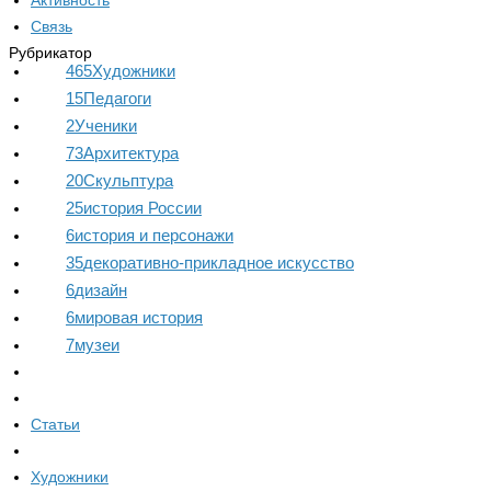
Активность
Связь
Рубрикатор
465
Художники
15
Педагоги
2
Ученики
73
Архитектура
20
Скульптура
25
история России
6
история и персонажи
35
декоративно-прикладное искусство
6
дизайн
6
мировая история
7
музеи
Статьи
Художники