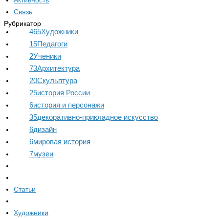
Активность
Связь
Рубрикатор
465
Художники
15
Педагоги
2
Ученики
73
Архитектура
20
Скульптура
25
история России
6
история и персонажи
35
декоративно-прикладное искусство
6
дизайн
6
мировая история
7
музеи
Статьи
Художники