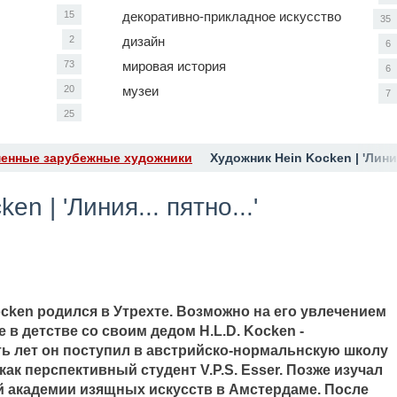
15
декоративно-прикладное искусство
35
2
дизайн
6
73
мировая история
6
20
музеи
7
25
енные зарубежные художники
​Художник Hein Kocken | 'Линия.
en | 'Линия... пятно...'
cken родился в Утрехте. Возможно на его увлечением
в детстве со своим дедом H.L.D. Kocken -
ь лет он поступил в австрийско-нормальнскую школу
ак перспективный студент V.P.S. Esser. Позже изучал
й академии изящных искусств в Амстердаме. После