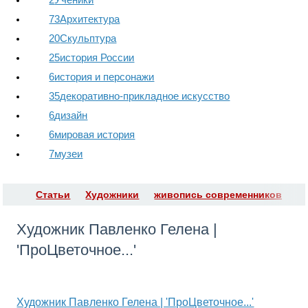
73
Архитектура
20
Скульптура
25
история России
6
история и персонажи
35
декоративно-прикладное искусство
6
дизайн
6
мировая история
7
музеи
Статьи
Художники
живопись современников
​Художник Павленко Гелена |
'ПроЦветочное...'
Художник Павленко Гелена | 'ПроЦветочное...'