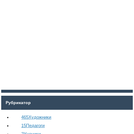
Войти
Регистрация
Рубрикатор
465
Художники
15
Педагоги
2
Ученики