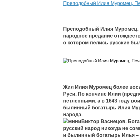
Преподобный Илия Муромец, Пе
Преподобный Илия Муромец, 
народное предание отождест
о котором пелись русские бы
Жил Илия Муромец более вось
Руси. По кончине Илии (пред
нетленными, а в 1643 году во
былинный богатырь Илия Мур
народа.
русский народ никогда не со
и былинный богатырь Илья – 