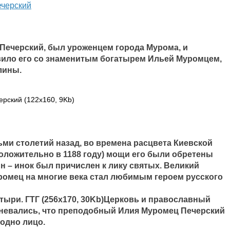
черский
Печерский, был уроженцем города Мурома, и
вило его со знаменитым богатырем Ильей Муромцем,
лины.
ми столетий назад, во времена расцвета Киевской
положительно в 1188 году) мощи его были обретены
ин – инок был причислен к лику святых. Великий
омец на многие века стал любимым героем русского
Церковь и православный
мневались, что преподобный Илия Муромец Печерский
одно лицо.