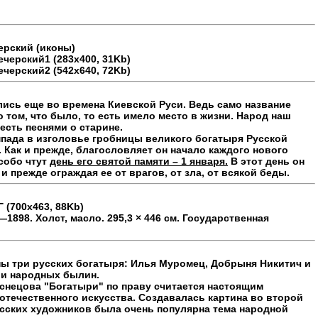
рский (иконы)
сь еще во времена Киевской Руси. Ведь само название
о том, что было, то есть имело место в жизни. Народ наш
есть песнями о старине.
мпада в изголовье гробницы великого богатыря Русской
 Как и прежде, благословляет он начало каждого нового
собо чтут
день его святой памяти – 1 января.
В этот день он
и прежде ограждая ее от врагов, от зла, от всякой беды.
1898. Холст, масло. 295,3 × 446 см. Государственная
ны три русских богатыря: Илья Муромец, Добрыня Никитич и
ои народных былин.
снецова "Богатыри" по праву считается настоящим
течественного искусства. Создавалась картина во второй
русских художников была очень популярна тема народной