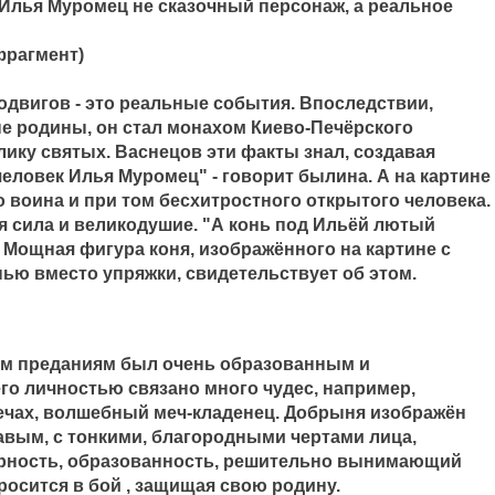
 Илья Муромец не сказочный персонаж, а реальное
фрагмент)
одвигов - это реальные события. Впоследствии,
не родины, он стал монахом Киево-Печёрского
ику святых. Васнецов эти факты знал, создавая
еловек Илья Муромец" - говорит былина. А на картине
 воина и при том бесхитростного открытого человека.
я сила и великодушие. "А конь под Ильёй лютый
. Мощная фигура коня, изображённого на картине с
ью вместо упряжки, свидетельствует об этом.
м преданиям был очень образованным и
го личностью связано много чудес, например,
лечах, волшебный меч-кладенец. Добрыня изображён
чавым, с тонкими, благородными чертами лица,
рность, образованность, решительно вынимающий
росится в бой , защищая свою родину.