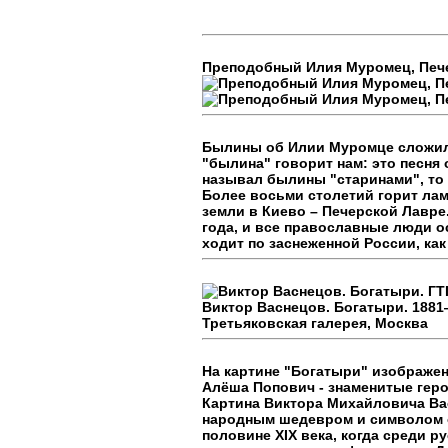
Преподобный Илия Муромец, Пече
Былины об Илии Муромце сложили
"былина" говорит нам: это песня 
называл былины "старинами", то 
Более восьми столетий горит ла
земли в Киево – Печерской Лавре.
года, и все православные люди о
ходит по заснеженной России, как 
Виктор Васнецов. Богатыри. 1881—
Третьяковская галерея, Москва
На картине "Богатыри" изображе
Алёша Попович - знаменитые гер
Картина Виктора Михайловича Ва
народным шедевром и символом о
половине XIX века, когда среди 