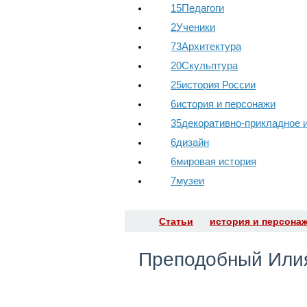
15
Педагоги
2
Ученики
73
Архитектура
20
Скульптура
25
история России
6
история и персонажи
35
декоративно-прикладное 
6
дизайн
6
мировая история
7
музеи
Статьи
история и персона
​Преподобный Или