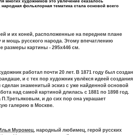
ля многих художников это увлечение оказалось
 народная фольклорная тематика стала основой всего
й и их коней, расположенные на переднем плане
 и мощь русского народа. Этому впечатлению
 размеры картины - 295х446 см.
удожник работал почти 20 лет. В 1871 году был создан
андаше, и с тех пор художник увлёкся идеей создания
л сделан знаменитый эскиз с уже найденной основой
ота над самой картиной длилась с 1881 по 1898 год.
 П.Третьяковым, и до сих пор она украшает
ую галерею в Москве.
Илья Муромец,
народный любимец, герой русских