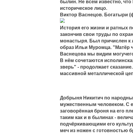
былин. Не всем известно, что
историческое лицо.
Виктор Васнецов. Богатыри (
История его жизни и ратных п
закончив свои труды по охра
монастыря. Был причислен к л
образ Ильи Муромца. "Матёр ч
Васнецова мы видим могучего
В нём сочетаются исполинска
зверь" - продолжает сказание
массивной металлической цеп
Добрыня Никитич по народны
мужественным человеком. С е
заговорённая броня на его п
таким как и в былинах - вели
подчёркивающими его культу
меч из ножен с готовностью б