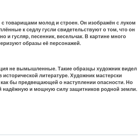
с товарищами молод и строен. Он изображён с луком
еплённые к седлу гусли свидетельствуют о том, что он
о и гусляр, песенник, весельчак. В картине много
теризуют образы её персонажей.
иция не вымышленные. Такие образцы художник видел
 в исторической литературе. Художник мастерски
 как бы предвещающей о наступлении опасности. Но
й надёжную и мощную силу защитников родной земли.