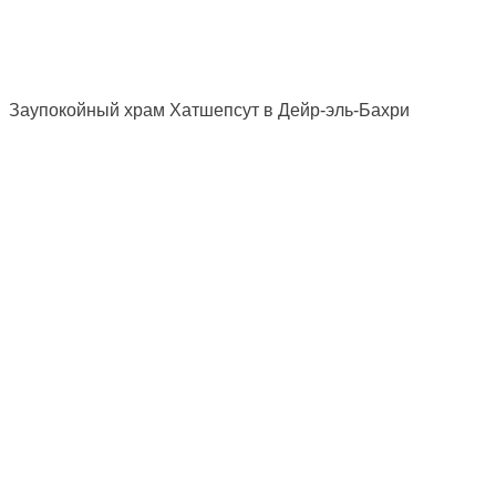
Заупокойный храм Хатшепсут в Дейр-эль-Бахри