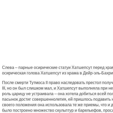
Слева – парные осирические статуи Хатшепсут перед хра
осирическая голова Хатшепсут из храма в Дейр-эль-Бахр
После смерти Тутмоса II право наследовать престол полу
III, но он был слишком мал, и Хатшепсут выполняла при н
роль царицу не устраивала – она хотела добиться всей пол
пасынок достиг совершеннолетия, ей пришлось подавить 
своего положения она использовала те же приемы, что и 
было построено множество скульптур и барельефов, про