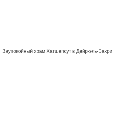
Заупокойный храм Хатшепсут в Дейр-эль-Бахри