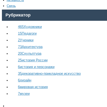
Активность
Связь
Рубрикатор
465
Художники
15
Педагоги
2
Ученики
73
Архитектура
20
Скульптура
25
история России
6
история и персонажи
35
декоративно-прикладное искусство
6
дизайн
6
мировая история
7
музеи