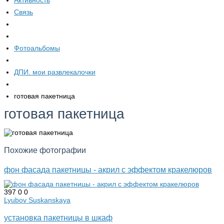
Активность
Связь
Фотоальбомы
ДПИ. мои развлекалочки
готовая пакетница
готовая пакетница
Похожие фотографии
фон фасада пакетницы - акрил с эффектом кракелюров
397
0
0
Lyubov Suskanskaya
установка пакетницы в шкаф