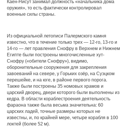
Каен-Нисут занимал должность «начальника дома
оружия», то есть фактически контролировал
военные силы страны.
Из официальной летописи Палермского камня
известно, что в течение только трех — 12-го, 13-го и
14-го — лет правления Снофру в Верхнем и Нижнем
Египте были построены многочисленные хут-
Снофру («обители Снофру»), видимо,
оборонительные сооружения для закрепления
завоеваний на севере, у Горьких озёр, на Суэцком
перешейке, и на юге, в районе первого порога.
Также были построены 35 номовых храмов и
царский дворец, двери которого были выполнены из
кедра. В области кораблестроения деятельность
фараона также была весьма значительна: 60
царских ладей, точные размеры которых не
известны, и, по крайней мере, четыре корабля в 100
локтей (более 52 м).