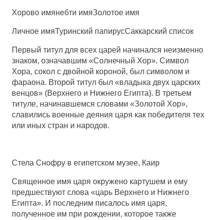
Хорово имя
небти имя
Золотое имя
Личное имя
Туринский папирус
Саккарский список
Первый титул для всех царей начинался неизменно
знаком, означавшим «Солнечный Хор». Символ
Хора, сокол с двойной короной, был символом и
фараона. Второй титул был «владыка двух царских
венцов» (Верхнего и Нижнего Египта). В третьем
титуле, начинавшемся словами «Золотой Хор»,
славились военные деяния царя как победителя тех
или иных стран и народов.
Стела Снофру в египетском музее, Каир
Священное имя царя окружено картушем и ему
предшествуют слова «царь Верхнего и Нижнего
Египта». И последним писалось имя царя,
полученное им при рождении, которое также