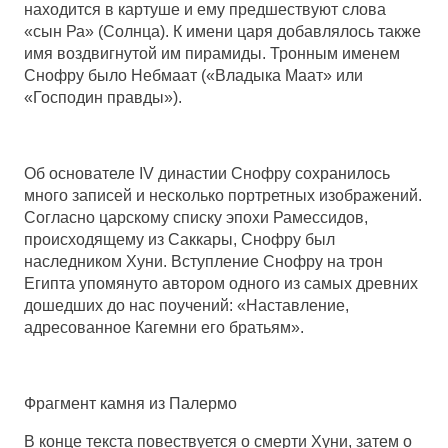
находится в картуше и ему предшествуют слова
«сын Ра» (Солнца). К имени царя добавлялось также
имя воздвигнутой им пирамиды. Тронным именем
Снофру было Небмаат («Владыка Маат» или
«Господин правды»).
Об основателе IV династии Снофру сохранилось
много записей и несколько портретных изображений.
Согласно царскому списку эпохи Рамессидов,
происходящему из Саккары, Снофру был
наследником Хуни. Вступление Снофру на трон
Египта упомянуто автором одного из самых древних
дошедших до нас поучений: «Наставление,
адресованное Кагемни его братьям».
Фрагмент камня из Палермо
В конце текста повествуется о смерти Хуни, затем о