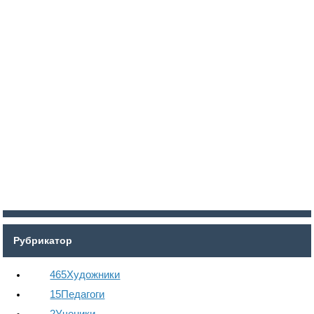
Войти
Регистрация
Рубрикатор
465
Художники
15
Педагоги
2
Ученики