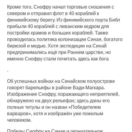
Кроме того, Снофру начал торговые сношения с
севером и отправил флот в 40 кораблей к
финикийскому берегу. Из финикийского порта Библ
прибыли 40 кораблей с ливанским кедром для
постройки храмов и больших кораблей. Также
проводилась политика колонизации Синая, богатого
бирюзой и медью. Хотя экспедиции на Синай
предпринимались ещё при Раннем царстве, но
именно Снофру стали почитать здесь как бога
.
Об успешных войнах на Синайском полуострове
говорят барельефы в районе Вади-Магкара.
Изображение Снофру, поражающего неприятелей,
обнаружено на двух рельефах; здесь даны его
полные титулы и он назван «Победителем
варваров», хотя и изображён уже пожилым
человеком.
Победы Снофру на Синае и окончательное