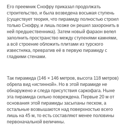
Его преемник Снофру приказал продолжать
строительство, и была возведена восьмая ступень
(существует теория, что пирамиду полностью строил
только Снофру, и лишь позже он решил захоронить в
ней предшественника). Затем новый фараон велел
заполнить пространство между ступенями камнями,
а всё строение обложить плитами из турского
известняка, превратив её в первую пирамиду с
гладкими стенами.
Так пирамида (146 × 146 метров, высота 118 метров)
обрела вид «истинной». Но в этой пирамиде не
обнаружено и следа присутствия саркофага. Ныне
эта пирамида сильно повреждена. Первые 20 м от
основания этой пирамиды засыпаны песком, а
остальные возвышаются над поверхностью всего
лишь на 45 м, то есть составляют менее половины
первоначальной величины.