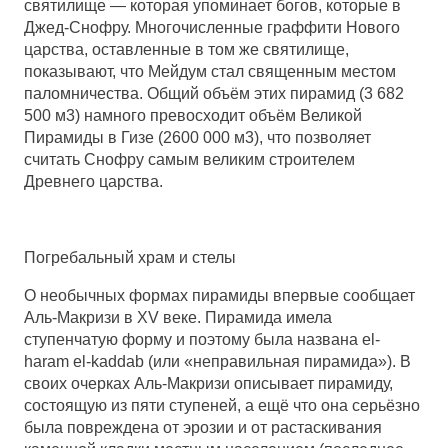
святилище — которая упоминает богов, которые в
Джед-Снофру. Многочисленные граффити Нового
царства, оставленные в том же святилище,
показывают, что Мейдум стал священным местом
паломничества. Общий объём этих пирамид (3 682
500 м3) намного превосходит объём Великой
Пирамиды в Гизе (2600 000 м3), что позволяет
считать Снофру самым великим строителем
Древнего царства.
Погребальный храм и стелы
О необычных формах пирамиды впервые сообщает
Аль-Макризи в XV веке. Пирамида имела
ступенчатую форму и поэтому была названа el-
haram el-kaddab (или «неправильная пирамида»). В
своих очерках Аль-Макризи описывает пирамиду,
состоящую из пяти ступеней, а ещё что она серьёзно
была повреждена от эрозии и от растаскивания