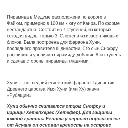
Пирамида в Медуме расположена по дороге в
Файюм, примерно в 100 км к югу от Каира. По форме
нестандартна. Состоит из 7 ступеней, из которых
сегодня видны только 3. Сложена из известняковых
блоков. Была построена для фараона Хуни,
последнего правителя III династии. Его сын Снофру
расширил и увеличил пирамиду, добавив 8-ю ступень
и сделав стороны пирамиды гладкими.
Хуни — последний египетский фараон III династии
Древнего царства Имя Хуни (или Ху) значит
«Рубящий».
Хуни обычно считается отцом Снофру и
царицы Хетепхерес (Хетефер). Для защиты
южной границы Египта у первого порога на юг
от Асуана он основал крепость на острове