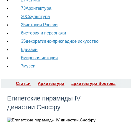
73
Архитектура
20
Скульптура
25
история России
6
история и персонажи
35
декоративно-прикладное искусство
6
дизайн
6
мировая история
7
музеи
Статьи
Архитектура
архитектура Востока
Египетские пирамиды IV
династии.Снофру