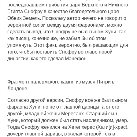
последовавшем прибытии царя Верхнего и Нижнего
Египта Снофру в качестве благодетельного царя
Обеих Земель. Поскольку автор ничего не говорит о
вероятной связи между двумя фараонами, можно
сделать вывод, что Снофру не был сыном Хуни, так
как писец, конечно же, не забыл бы об этом
упомянуть. Этот факт, вероятно, был решающим для
того, чтобы поставить Снофру во главе новой
династии, как это сделал Манефон.
Фрагмент палермского камня из музея Питри в
Лондоне.
Согласно другой версии, Снофру всё же был сыном
фараона Хуни, но не от главной царицы, а от его
другой, младшей жены Мересанх. Старший сын
Хуни, который должен был стать наследником, умер.
Тогда Снофру женился на Хетепхерес (Хати[и]-храс),
дочери главной царицы, в жилах которой текла