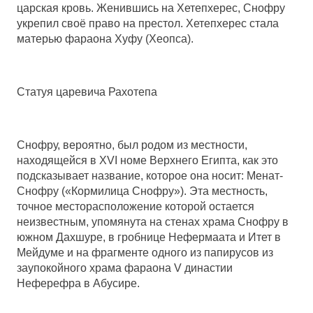
царская кровь. Женившись на Хетепхерес, Снофру
укрепил своё право на престол. Хетепхерес стала
матерью фараона Хуфу (Хеопса).
Статуя царевича Рахотепа
Снофру, вероятно, был родом из местности,
находящейся в XVI номе Верхнего Египта, как это
подсказывает название, которое она носит: Менат-
Снофру («Кормилица Снофру»). Эта местность,
точное месторасположение которой остается
неизвестным, упомянута на стенах храма Снофру в
южном Дахшуре, в гробнице Нефермаата и Итет в
Мейдуме и на фрагменте одного из папирусов из
заупокойного храма фараона V династии
Неферефра в Абусире.