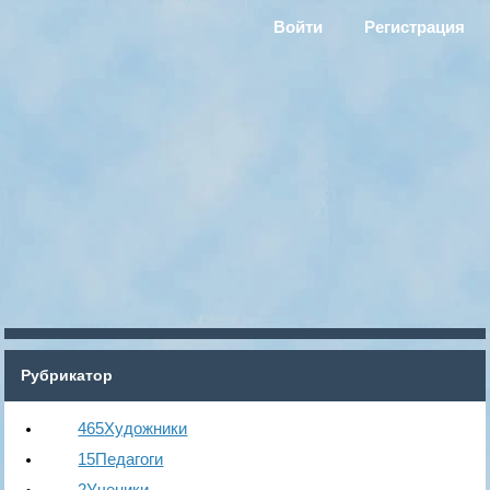
Войти
Регистрация
Рубрикатор
465
Художники
15
Педагоги
2
Ученики