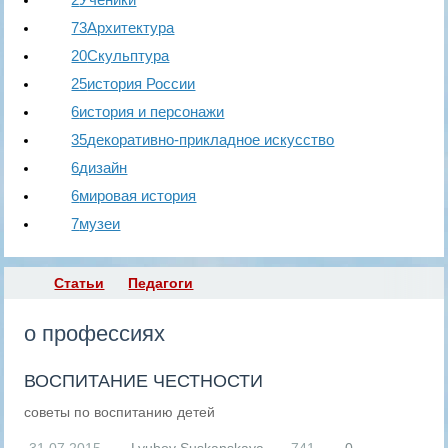
73
Архитектура
20
Скульптура
25
история России
6
история и персонажи
35
декоративно-прикладное искусство
6
дизайн
6
мировая история
7
музеи
Статьи
Педагоги
RS
о профессиях
ВОСПИТАНИЕ ЧЕСТНОСТИ
советы по воспитанию детей