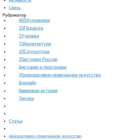
Активность
Связь
Рубрикатор
465
Художники
15
Педагоги
2
Ученики
73
Архитектура
20
Скульптура
25
история России
6
история и персонажи
35
декоративно-прикладное искусство
6
дизайн
6
мировая история
7
музеи
Статьи
декоративно-прикладное искусство