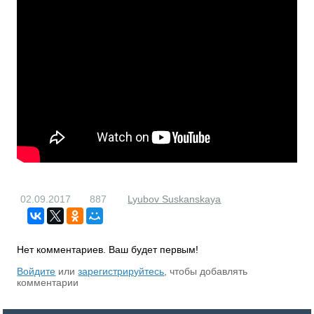
02.09.2017
887
Lyubov Suskanskaya
Нет комментариев. Ваш будет первым!
RS
Войдите
или
зарегистрируйтесь
, чтобы добавлять
комментарии