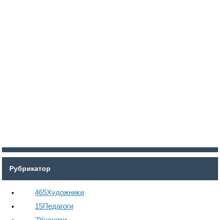
Войти
Регистрация
Рубрикатор
465
Художники
15
Педагоги
2
Ученики