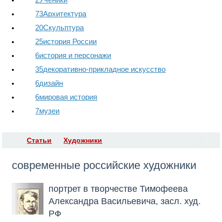
73
Архитектура
20
Скульптура
25
история России
6
история и персонажи
35
декоративно-прикладное искусство
6
дизайн
6
мировая история
7
музеи
Статьи
Художники
RS
современные российские художники
портрет в творчестве Тимофеева
Александра Васильевича, засл. худ.
РФ