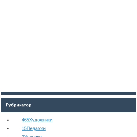
Войти
Регистрация
Рубрикатор
465
Художники
15
Педагоги
2
Ученики