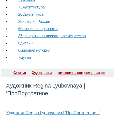
73
Архитектура
20
Скульптура
25
история России
6
история и персонажи
35
декоративно-прикладное искусство
6
дизайн
6
мировая история
7
музеи
Статьи
Художники
живопись современников
Художник Regina Lyubovnaya |
'ПроПортретное...
Художник Regina Lyubovnaya | 'ПроПортретное...'