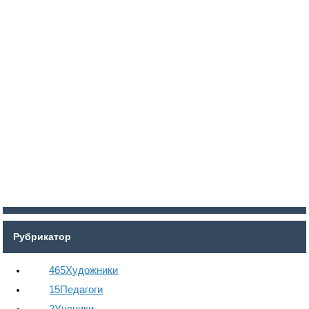
Войти
Регистрация
Рубрикатор
465
Художники
15
Педагоги
2
Ученики