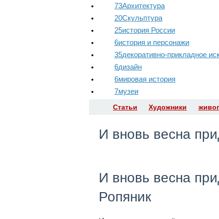
73
Архитектура
20
Скульптура
25
история России
6
история и персонажи
35
декоративно-прикладное ис
6
дизайн
6
мировая история
7
музеи
Статьи
Художники
живо
И вновь весна при
И вновь весна при
Ропяник