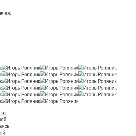
ечая,
,
сь,
ней,
аясь,
ей.