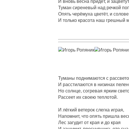
И вновь весна придёт, и зацвету
Туман сиреневый над речкой по
Опять черёмуха цветёт, и солове
И только красота наш грешный м
Туманы поднимаются с рассвет
И расстилаются в низинах пелен
Но солнце, согревая ярким свет
Рассеет их своею теплотой.
И лёгкий ветерок слегка играя,
Напомнит, что опять пришла вес
Лес загудит от края и до края
И зашумит, проснувшись ото сна