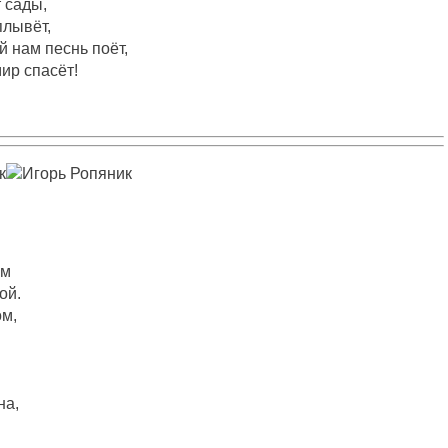
т сады,
плывёт,
й нам песнь поёт,
ир спасёт!
ом
ой.
ом,
на,
.