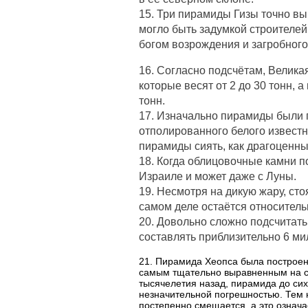
15. Три пирамиды Гизы точно вы
могло быть задумкой строителей
богом возрождения и загробного
16. Согласно подсчётам, Велика
которые весят от 2 до 30 тонн, 
тонн.
17. Изначально пирамиды были
отполированного белого известн
пирамиды сиять, как драгоценны
18. Когда облицовочные камни п
Израиле и может даже с Луны.
19. Несмотря на дикую жару, ст
самом деле остаётся относитель
20. Довольно сложно подсчитат
составлять приблизительно 6 ми
21. Пирамида Хеопса была построен
самым тщательно выравненным на се
тысячелетия назад, пирамида до сих
незначительной погрешностью. Тем 
постепенно смещается, а это означа