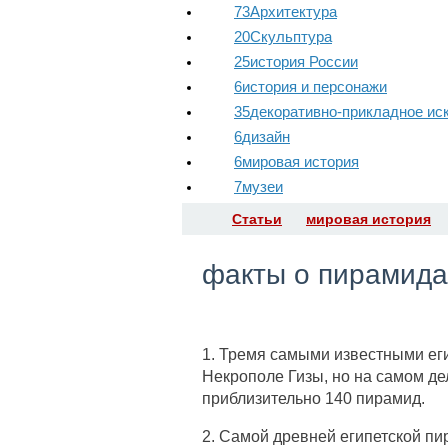
73
Архитектура
20
Скульптура
25
история России
6
история и персонажи
35
декоративно-прикладное ис
6
дизайн
6
мировая история
7
музеи
Статьи
мировая история
факты о пирамида
1. Тремя самыми известными еги
Некрополе Гизы, но на самом де
приблизительно 140 пирамид.
2. Самой древней египетской п