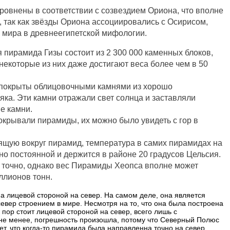
ровнены в соответствии с созвездием Ориона, что вполне
, так как звёзды Ориона ассоциировались с Осирисом,
 мира в древнеегипетской мифологии.
я пирамида Гизы состоит из 2 300 000 каменных блоков,
а некоторые из них даже достигают веса более чем в 50
 покрыты облицовочными камнями из хорошо
яка. Эти камни отражали свет солнца и заставляли
е камни.
окрывали пирамиды, их можно было увидеть с гор в
оящую вокруг пирамид, температура в самих пирамидах на
но постоянной и держится в районе 20 градусов Цельсия.
ь точно, однако вес Пирамиды Хеопса вполне может
ллионов тонн.
а лицевой стороной на север. На самом деле, она является
вер строением в мире. Несмотря на то, что она была построена
 пор стоит лицевой стороной на север, всего лишь с
не менее, погрешность произошла, потому что Северный Полюс
ет, что когда-то пирамида была направленна точно на север.