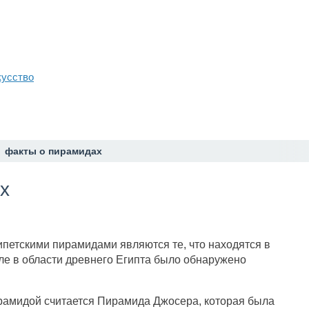
кусство
факты о пирамидах
х
петскими пирамидами являются те, что находятся в
ле в области древнего Египта было обнаружено
ирамидой считается Пирамида Джосера, которая была