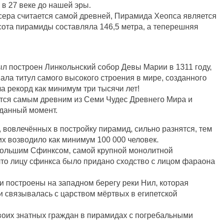
в 27 веке до нашей эры.
сера считается самой древней, Пирамида Хеопса является
сота пирамиды составляла 146,5 метра, а теперешняя
был построен Линкольнский собор Девы Марии в 1311 году,
ла титул самого высокого строения в мире, созданного
а рекорд как минимум три тысячи лет!
ется самым древним из Семи Чудес Древнего Мира и
данный момент.
, вовлечённых в постройку пирамид, сильно разнятся, тем
их возводило как минимум 100 000 человек.
Большим Сфинксом, самой крупной монолитной
 что лицу сфинкса было придано сходство с лицом фараона
и построены на западном берегу реки Нил, которая
и связывалась с царством мёртвых в египетской
воих знатных граждан в пирамидах с погребальными