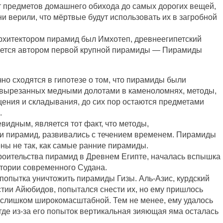
т предметов домашнего обихода до самых дорогих вещей,
и верили, что мёртвые будут использовать их в загробной
хитектором пирамид был Имхотеп, древнеегипетский
итается автором первой крупной пирамиды — Пирамиды
чно сходятся в гипотезе о том, что пирамиды были
 вырезанных медными долотами в каменоломнях, методы,
ения и складывания, до сих пор остаются предметами
.
видным, является тот факт, что методы,
и пирамид, развивались с течением временем. Пирамиды
ны не так, как самые ранние пирамиды.
троительства пирамид в Древнем Египте, началась вспышка
итории современного Судана.
 попытка уничтожить пирамиды Гизы. Аль-Азис, курдский
стии Айюбидов, попытался снести их, но ему пришлось
ла слишком широкомасштабной. Тем не менее, ему удалось
де из-за его попыток вертикальная зияющая яма осталась