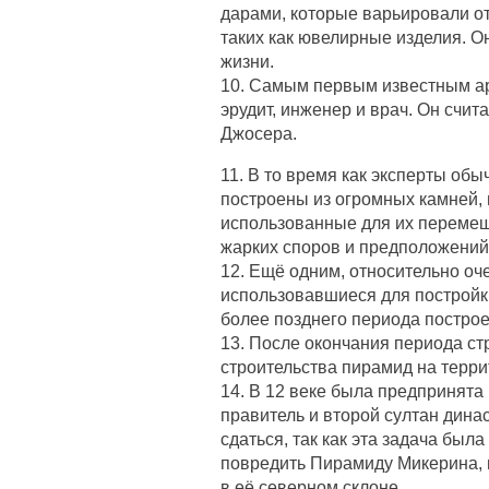
дарами, которые варьировали о
таких как ювелирные изделия. Он
жизни.
10. Самым первым известным ар
эрудит, инженер и врач. Он сч
Джосера.
11. В то время как эксперты обы
построены из огромных камней,
использованные для их перемещ
жарких споров и предположений
12. Ещё одним, относительно оче
использовавшиеся для постройк
более позднего периода построе
13. После окончания периода с
строительства пирамид на терр
14. В 12 веке была предпринята
правитель и второй султан дина
сдаться, так как эта задача бы
повредить Пирамиду Микерина, г
в её северном склоне.