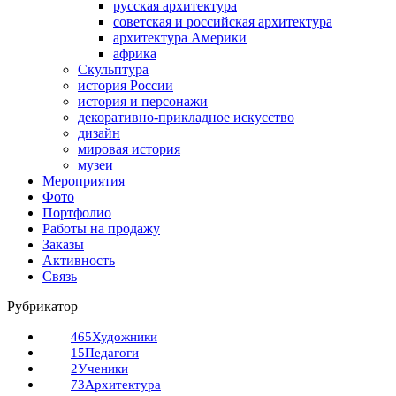
русская архитектура
советская и российская архитектура
архитектура Америки
африка
Скульптура
история России
история и персонажи
декоративно-прикладное искусство
дизайн
мировая история
музеи
Мероприятия
Фото
Портфолио
Работы на продажу
Заказы
Активность
Связь
Рубрикатор
465
Художники
15
Педагоги
2
Ученики
73
Архитектура