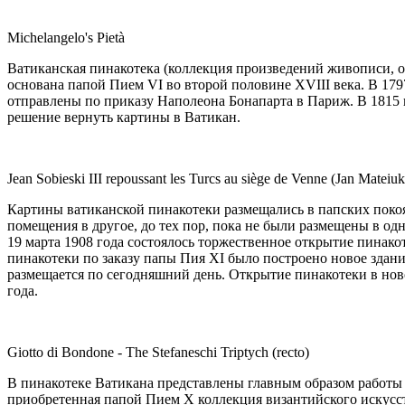
Michelangelo's Pietà
Ватиканская пинакотека (коллекция произведений живописи, 
основана папой Пием VI во второй половине XVIII века. В 179
отправлены по приказу Наполеона Бонапарта в Париж. В 1815 
решение вернуть картины в Ватикан.
Jean Sobieski III repoussant les Turcs au siège de Venne (Jan Mateiuk
Картины ватиканской пинакотеки размещались в папских покоя
помещения в другое, до тех пор, пока не были размещены в одн
19 марта 1908 года состоялось торжественное открытие пинакот
пинакотеки по заказу папы Пия XI было построено новое здание
размещается по сегодняшний день. Открытие пинакотеки в ново
года.
Giotto di Bondone - The Stefaneschi Triptych (recto)
В пинакотеке Ватикана представлены главным образом работы 
приобретенная папой Пием X коллекция византийского искусст