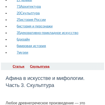
73
Архитектура
20
Скульптура
25
история России
6
история и персонажи
35
декоративно-прикладное искусство
6
дизайн
6
мировая история
7
музеи
Статьи
Скульптура
Афина в искусстве и мифологии.
Часть 3. Скульптура
Любое древнегреческое произведение — это