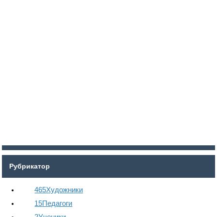
Войти
Регистрация
Рубрикатор
465
Художники
15
Педагоги
2
Ученики