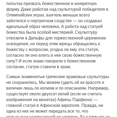
попытка призвать божественное в конкретную
форму. Даже работая над скульптурой победителя в
Олимпийских играх, ваятель меньше всего
заботился о портретном сходстве — он создавал
идеальный образ человека. А работа над статуей
божества была особой мистерией. Скульптуру
отвозили в Дельфы для торжественной церемонии
освящения, но перед этим жрецы обращались к
божеству с вопросом, угодна ли ему эта статуя,
согласно ли оно влить в нее свою божественную
силу? И если знаки говорили о божественном
согласии, статую ставили в храм.
Самые знаменитые греческие храмовые скульптуры
не сохранились. Мы можем судить об их красоте и
величии лишь по копиям и по описаниям. Например,
существует около двухсот копий (если не считать
изображения на монетах) Афины Парфенос —
главной статуи в Афинском акрополе. Правда, ни
одна из них не может передать все то, что
испытывал созерцавший ее человек. Да к тому же не