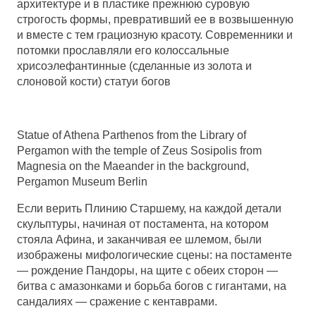
архитектуре и в пластике прежнюю суровую
строгость формы, превративший ее в возвышенную
и вместе с тем грациозную красоту. Современники и
потомки прославляли его колоссальные
хрисоэлефантинные (сделанные из золота и
слоновой кости) статуи богов
Statue of Athena Parthenos from the Library of
Pergamon with the temple of Zeus Sosipolis from
Magnesia on the Maeander in the background,
Pergamon Museum Berlin
Если верить Плинию Старшему, на каждой детали
скульптуры, начиная от постамента, на котором
стояла Афина, и заканчивая ее шлемом, были
изображены мифологические сцены: на постаменте
— рождение Пандоры, на щите с обеих сторон —
битва с амазонками и борьба богов с гигантами, на
сандалиях — сражение с кентаврами.