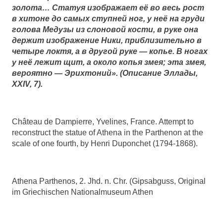
золота… Статуя изображает её во весь рост
в хитоне до самых ступней ног, у неё на груди
голова Медузы из слоновой кости, в руке она
держит изображение Ники, приблизительно в
четыре локтя, а в другой руке — копье. В ногах
у неё лежит щит, а около копья змея; эта змея,
вероятно — Эрихтоний». (Описание Эллады,
XXIV, 7).
Château de Dampierre, Yvelines, France. Attempt to
reconstruct the statue of Athena in the Parthenon at the
scale of one fourth, by Henri Duponchet (1794-1868).
Athena Parthenos, 2. Jhd. n. Chr. (Gipsabguss, Original
im Griechischen Nationalmuseum Athen