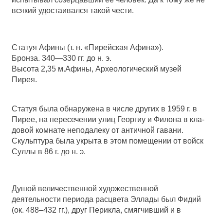
всякий удостаивался такой чести.
Статуя Афины (т. н. «Пирейская Афина»).
Бронза. 340—330 гг. до н. э.
Высота 2,35 м.Афины, Археологический музей
Пирея.
Ста­туя была обна­ру­же­на в чис­ле дру­гих в 1959 г. в
Пирее, на пере­се­че­нии улиц Геор­гиу и Фило­на в кла­
до­вой ком­на­те непо­да­ле­ку от антич­ной гава­ни.
Скульп­ту­ра была укры­та в этом поме­ще­нии от войск
Сул­лы в 86 г. до н. э.
Душой величественной художественной
деятельности периода расцвета Эллады был Фидий
(ок. 488–432 гг.), друг Перикла, смягчивший и в