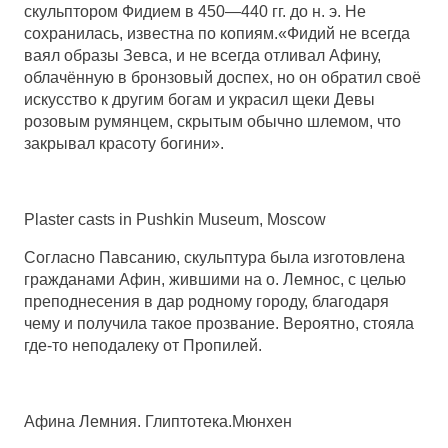
скульптором Фидием в 450—440 гг. до н. э. Не
сохранилась, известна по копиям.«Фидий не всегда
ваял образы Зевса, и не всегда отливал Афину,
облачённую в бронзовый доспех, но он обратил своё
искусство к другим богам и украсил щеки Девы
розовым румянцем, скрытым обычно шлемом, что
закрывал красоту богини».
Plaster casts in Pushkin Museum, Moscow
Согласно Павсанию, скульптура была изготовлена
гражданами Афин, жившими на о. Лемнос, с целью
преподнесения в дар родному городу, благодаря
чему и получила такое прозвание. Вероятно, стояла
где-то неподалеку от Пропилей.
Афина Лемния. Глиптотека.Мюнхен