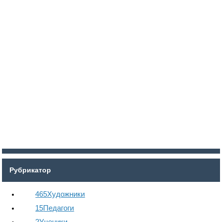
Войти
Регистрация
Рубрикатор
465
Художники
15
Педагоги
2
Ученики