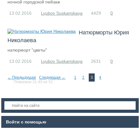
ночной городской пейзаж
13.02.2016
Lyubov Suskanskaya
4429
0
Натюрморты Юрия
Николаева
натюрморт "цветы"
13.02.2016
Lyubov Suskanskaya
2631
0
← Предыдущая
Следующая →
1
2
3
4
Показаны 31-45 из 52
Войти с помощью