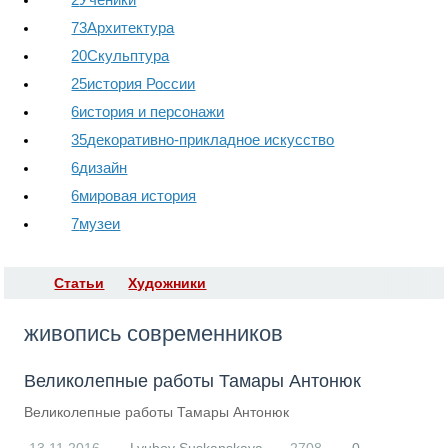
73
Архитектура
20
Скульптура
25
история России
6
история и персонажи
35
декоративно-прикладное искусство
6
дизайн
6
мировая история
7
музеи
Статьи
Художники
RS
живопись современников
Великолепные работы Тамары Антонюк
Великолепные работы Тамары Антонюк