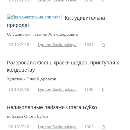
13.11.2016
Lyubov Suskanskaya
2708
0
Как удивительна
природа!
Ольшанская Татьяна Александровна
30.10.2016
Lyubov Suskanskaya
1631
0
Разбросала Осень краски щедро, приступая к
колдовству
Художник Олег Щербаков
18.10.2016
Lyubov Suskanskaya
1145
0
Великолепные пейзажи Олега Буйко
пейзажи Олега Буйко
02.10.2016
Lyubov Suskanskaya
1002
0