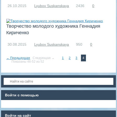
26.10.2015
Lyubov Suskanskaya
2436
0
Творчество молодого художника Геннадия
Кириченко
30.08.2015
Lyubov Suskanskaya
950
0
← Предыдущая
Следующая →
1
2
3
4
Показаны 46-52 из 52
Войти с помощью
Войти на сайт