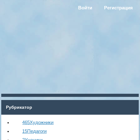
Войти
Регистрация
Рубрикатор
465
Художники
15
Педагоги
2
Ученики