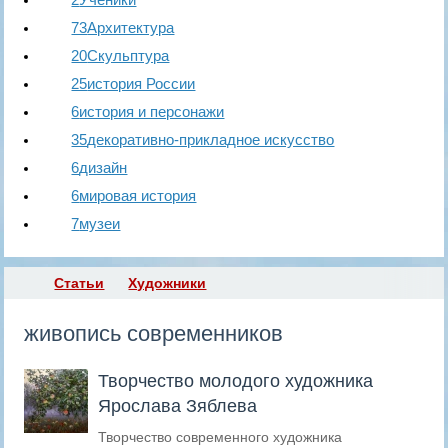
73
Архитектура
20
Скульптура
25
история России
6
история и персонажи
35
декоративно-прикладное искусство
6
дизайн
6
мировая история
7
музеи
Статьи
Художники
RS
живопись современников
​Творчество молодого художника
Ярослава Зяблева
Творчество современного художника