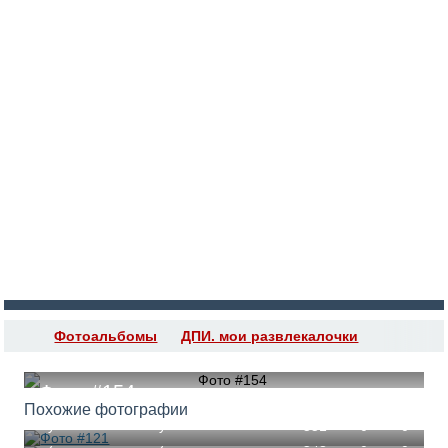
Войти
Регистрация
Фотоальбомы
ДПИ. мои развлекалочки
Фото #154
Похожие фотографии
Lyubov Suskanskaya
551
0
0
Lyubov Suskanskaya
548
0
0