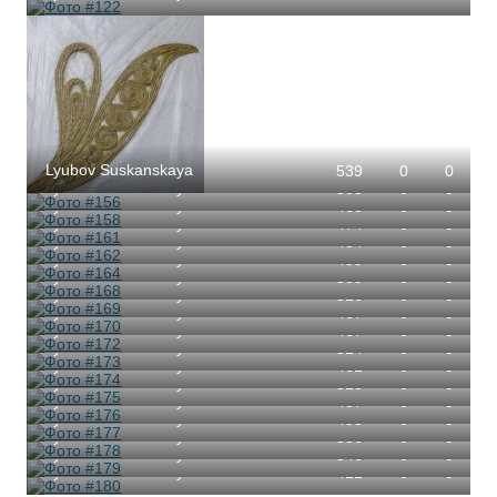
Lyubov Suskanskaya
539
0
0
Lyubov Suskanskaya
505
0
0
Lyubov Suskanskaya
468
0
0
Lyubov Suskanskaya
474
0
0
Lyubov Suskanskaya
484
0
0
Lyubov Suskanskaya
499
0
0
Lyubov Suskanskaya
509
0
0
Lyubov Suskanskaya
516
0
0
Lyubov Suskanskaya
467
0
0
Lyubov Suskanskaya
467
0
0
Lyubov Suskanskaya
514
0
0
Lyubov Suskanskaya
461
0
0
Lyubov Suskanskaya
513
0
0
Lyubov Suskanskaya
487
0
0
Lyubov Suskanskaya
493
0
0
Lyubov Suskanskaya
536
0
0
Lyubov Suskanskaya
546
0
0
Lyubov Suskanskaya
411
0
0