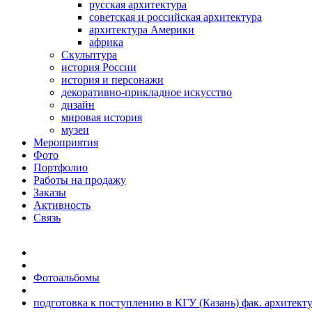
русская архитектура
советская и российская архитектура
архитектура Америки
африка
Скульптура
история России
история и персонажи
декоративно-прикладное искусство
дизайн
мировая история
музеи
Мероприятия
Фото
Портфолио
Работы на продажу
Заказы
Активность
Связь
Фотоальбомы
подготовка к поступлению в КГУ (Казань) фак. архитект