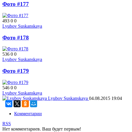
Фото #177
493
0
0
Lyubov Suskanskaya
Фото #178
536
0
0
Lyubov Suskanskaya
Фото #179
546
0
0
Lyubov Suskanskaya
Lyubov Suskanskaya
04.08.2015
19:04
Комментарии
RSS
Нет комментариев. Ваш будет первым!